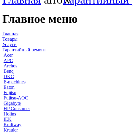
Главное меню
Главная
Товары
Услуги
Гарантийный ремонт
Acer
APC
Archos
Benq
DKC
E-machines
Eaton
Fujitsu
Fujitsu-AOC
Gigabyte
HP Consumer
Holins
IEK
Kraftway
Krauler