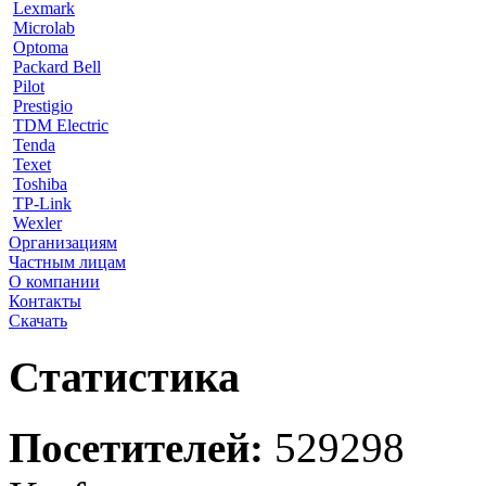
Lexmark
Microlab
Optoma
Packard Bell
Pilot
Prestigio
TDM Electric
Tenda
Texet
Toshiba
TP-Link
Wexler
Организациям
Частным лицам
О компании
Контакты
Скачать
Статистика
Посетителей:
529298