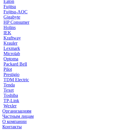
Eaton
Fujitsu
Fujitsu-AOC
Gigabyte
HP Consumer
Holins
IEK
Kraftway
Krauler
Lexmark
Microlab
Optoma
Packard Bell
Pilot
Prestigio
TDM Electric
Tenda
Texet
Toshiba
TP-Link
Wexler
Организациям
Частным лицам
О компании
Контакты