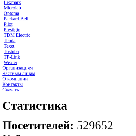
Lexmark
Microlab
Optoma
Packard Bell
Pilot
Prestigio
TDM Electric
Tenda
Texet
Toshiba
TP-Link
Wexler
Организациям
Частным лицам
О компании
Контакты
Скачать
Статистика
Посетителей:
529652