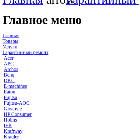
Главное меню
Главная
Товары
Услуги
Гарантийный ремонт
Acer
APC
Archos
Benq
DKC
E-machines
Eaton
Fujitsu
Fujitsu-AOC
Gigabyte
HP Consumer
Holins
IEK
Kraftway
Krauler